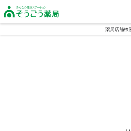
そうごう薬局｜全国の調剤薬局・在宅医療・健康サポート｜総合メディカル
薬局店舗検
生活に寄り添う利便性
頼られる専門性
喜ばれる安心感