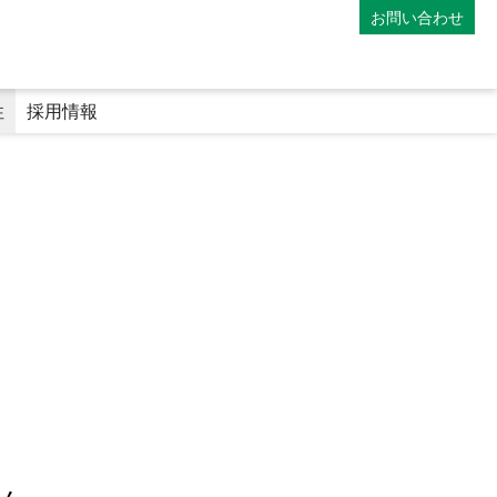
お問い合わせ
性
採用情報
）
マイナンバーカードの利用
専門医療機関連携薬局
地域連携薬局
電子処方箋
師
薬剤師の教育体制
ファーマシーフォーラム
み
アポレター