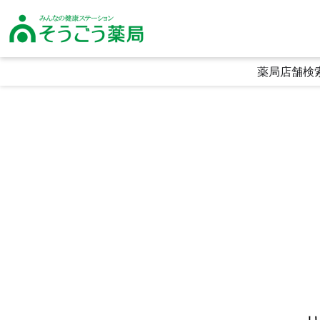
そうごう薬局｜全国の調剤薬局・在宅医療・健康サポート｜総合メディカル
薬局店舗検
生活に寄り添う利便性
頼られる専門性
喜ばれる安心感