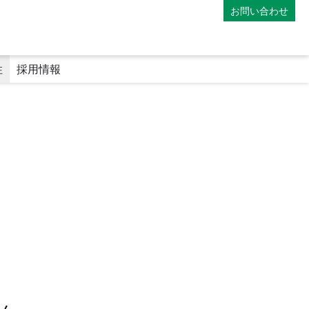
お問い合わせ
性
採用情報
）
マイナンバーカードの利用
専門医療機関連携薬局
地域連携薬局
電子処方箋
師
薬剤師の教育体制
ファーマシーフォーラム
み
アポレター