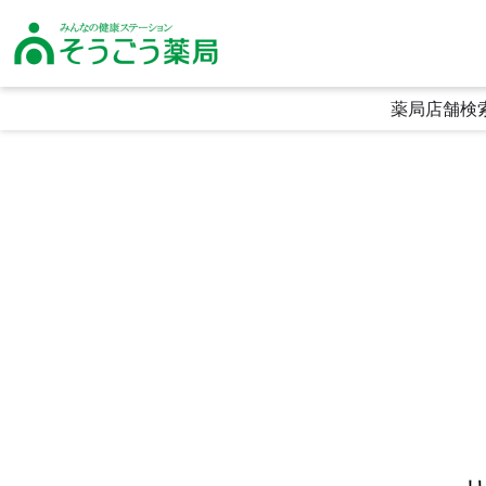
そうごう薬局｜全国の調剤薬局・在宅医療・健康サポート｜総合メディカル
薬局店舗検
生活に寄り添う利便性
頼られる専門性
喜ばれる安心感