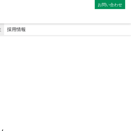
お問い合わせ
性
採用情報
）
マイナンバーカードの利用
専門医療機関連携薬局
地域連携薬局
電子処方箋
師
薬剤師の教育体制
ファーマシーフォーラム
み
アポレター