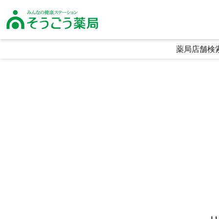
そうごう薬局｜全国の調剤薬局・在宅医療・健康サポート｜総合メディカル
薬局店舗検
生活に寄り添う利便性
頼られる専門性
喜ばれる安心感