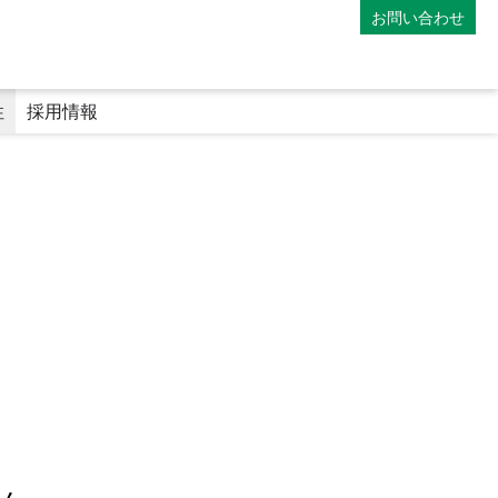
お問い合わせ
性
採用情報
）
マイナンバーカードの利用
専門医療機関連携薬局
地域連携薬局
電子処方箋
師
薬剤師の教育体制
ファーマシーフォーラム
み
アポレター