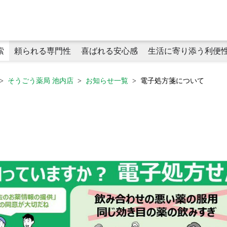
索
頼られる専門性
喜ばれる安心感
生活に寄り添う利便
そうごう薬局 池内店
お知らせ一覧
電子処方箋について
頼られる専門性
プライベートブランド商品
生活に寄り添う利便性
かかりつけ薬剤師
健康食品
タヨリス（LINEミニアプリ）
化粧品
在宅医療（薬剤師による在宅訪問
オンライン服薬指導
健康サポート薬局
キャッシュレス決済
薬局プレアボイド
がん専門薬剤
学術論文・学会発表
喜ばれる安心感
感染症対策
ラウンドケアスタッフ
おくすりのてが