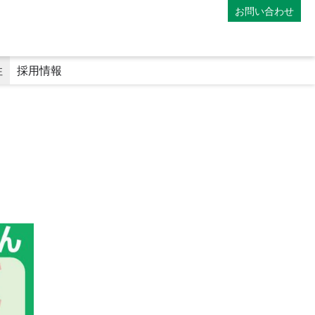
お問い合わせ
性
採用情報
）
マイナンバーカードの利用
専門医療機関連携薬局
地域連携薬局
電子処方箋
師
薬剤師の教育体制
ファーマシーフォーラム
み
アポレター