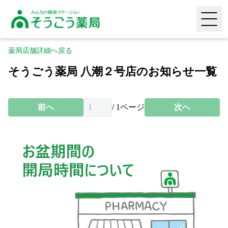
そうごう薬局｜全国の調剤薬局・在宅医療・健康サポー
HOME
薬局店舗詳細へ戻る
そうごう薬局 八潮２号店のお知らせ一覧
薬局店舗検索
頼られる専門性
前へ
/
1
ページ
次へ
喜ばれる安心感
生活に寄り添う利便性
採用情報
タヨリス（LINEミニアプリ）