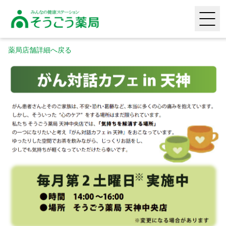
そうごう薬局｜全国の調剤薬局・在宅医療・健康サポー
HOME
薬局店舗詳細へ戻る
薬局店舗検索
頼られる専門性
喜ばれる安心感
生活に寄り添う利便性
採用情報
タヨリス（LINEミニアプリ）