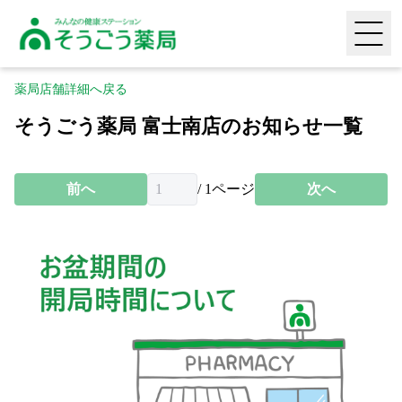
そうごう薬局｜全国の調剤薬局・在宅医療・健康サポー
HOME
薬局店舗詳細へ戻る
そうごう薬局 富士南店のお知らせ一覧
薬局店舗検索
頼られる専門性
前へ
/
1
ページ
次へ
喜ばれる安心感
生活に寄り添う利便性
採用情報
タヨリス（LINEミニアプリ）