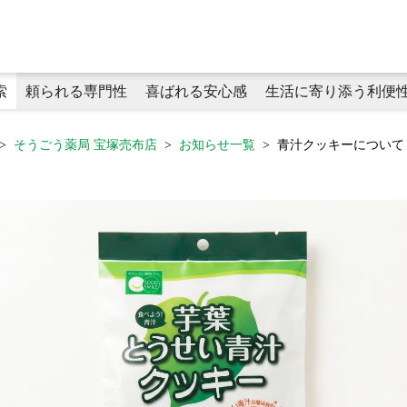
索
頼られる専門性
喜ばれる安心感
生活に寄り添う利便
そうごう薬局 宝塚売布店
お知らせ一覧
青汁クッキーについて
頼られる専門性
プライベートブランド商品
生活に寄り添う利便性
かかりつけ薬剤師
健康食品
タヨリス（LINEミニアプリ）
化粧品
在宅医療（薬剤師による在宅訪問
オンライン服薬指導
健康サポート薬局
キャッシュレス決済
薬局プレアボイド
がん専門薬剤
学術論文・学会発表
喜ばれる安心感
感染症対策
ラウンドケアスタッフ
おくすりのてが