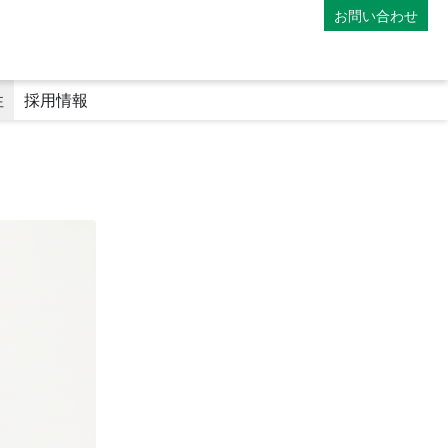
お問い合わせ
性
採用情報
）
マイナンバーカードの利用
専門医療機関連携薬局
地域連携薬局
電子処方箋
師
薬剤師の教育体制
ファーマシーフォーラム
み
アポレター