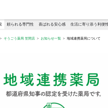
索
頼られる専門性
喜ばれる安心感
生活に寄り添う利便
そうごう薬局 笠間店
お知らせ一覧
地域連携薬局について
頼られる専門性
プライベートブランド商品
生活に寄り添う利便性
かかりつけ薬剤師
健康食品
タヨリス（LINEミニアプリ）
化粧品
在宅医療（薬剤師による在宅訪問
オンライン服薬指導
健康サポート薬局
キャッシュレス決済
薬局プレアボイド
がん専門薬剤
学術論文・学会発表
喜ばれる安心感
感染症対策
ラウンドケアスタッフ
おくすりのてが