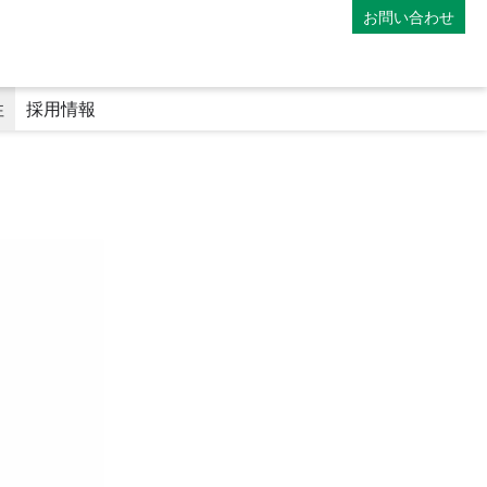
お問い合わせ
性
採用情報
）
マイナンバーカードの利用
専門医療機関連携薬局
地域連携薬局
電子処方箋
師
薬剤師の教育体制
ファーマシーフォーラム
み
アポレター