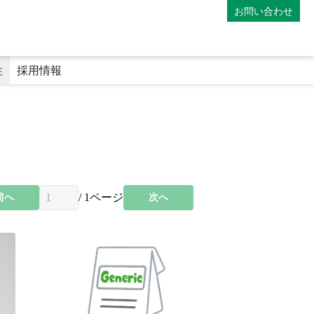
お問い合わせ
性
採用情報
）
マイナンバーカードの利用
専門医療機関連携薬局
地域連携薬局
電子処方箋
師
薬剤師の教育体制
ファーマシーフォーラム
/
1
ページ
前へ
次へ
み
アポレター