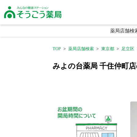
そうごう薬局｜全国の調剤薬局・在宅医療・健康サポート｜総合メディカル
薬局店舗検
TOP
薬局店舗検索
東京都
足立区
みよの台薬局 千住仲町
生活に寄り添う利便性
頼られる専門性
喜ばれる安心感