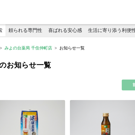
索
頼られる専門性
喜ばれる安心感
生活に寄り添う利便
みよの台薬局 千住仲町店
お知らせ一覧
頼られる専門性
プライベートブランド商品
生活に寄り添う利便性
店のお知らせ一覧
かかりつけ薬剤師
健康食品
タヨリス（LINEミニアプリ）
化粧品
在宅医療（薬剤師による在宅訪問
オンライン服薬指導
健康サポート薬局
キャッシュレス決済
薬局プレアボイド
がん専門薬剤
学術論文・学会発表
喜ばれる安心感
感染症対策
ラウンドケアスタッフ
おくすりのてが