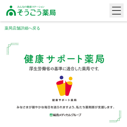
そうごう薬局｜全国の調剤薬局・在宅医療・健康サポー
HOME
薬局店舗詳細へ戻る
薬局店舗検索
頼られる専門性
喜ばれる安心感
生活に寄り添う利便性
採用情報
タヨリス（LINEミニアプリ）