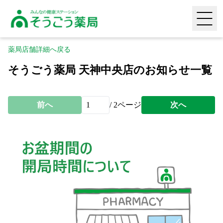
そうごう薬局｜全国の調剤薬局・在宅医療・健康サポー
HOME
薬局店舗詳細へ戻る
そうごう薬局 天神中央店のお知らせ一覧
薬局店舗検索
頼られる専門性
前へ
/
2
ページ
次へ
喜ばれる安心感
生活に寄り添う利便性
採用情報
タヨリス（LINEミニアプリ）