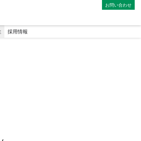
お問い合わせ
性
採用情報
）
マイナンバーカードの利用
専門医療機関連携薬局
地域連携薬局
電子処方箋
師
薬剤師の教育体制
ファーマシーフォーラム
み
アポレター