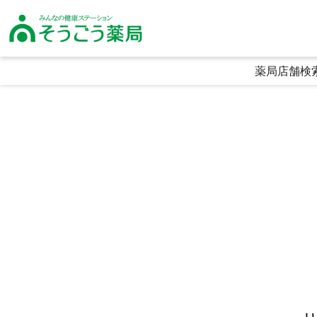
そうごう薬局｜全国の調剤薬局・在宅医療・健康サポート｜総合メディカル
薬局店舗検
生活に寄り添う利便性
頼られる専門性
喜ばれる安心感